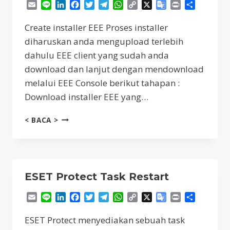
Email
Line
LinkedIn
Facebook
Twitter
Telegram
WhatsApp
Copy
X
Google
Print
Share
Link
Translate
Create installer EEE Proses installer
diharuskan anda mengupload terlebih
dahulu EEE client yang sudah anda
download dan lanjut dengan mendownload
melalui EEE Console berikut tahapan :
Download installer EEE yang…
CREATE
< BACA >
INSTALLER
EEE
ESET Protect Task Restart
Email
Line
LinkedIn
Facebook
Twitter
Telegram
WhatsApp
Copy
X
Google
Print
Share
Link
Translate
ESET Protect menyediakan sebuah task