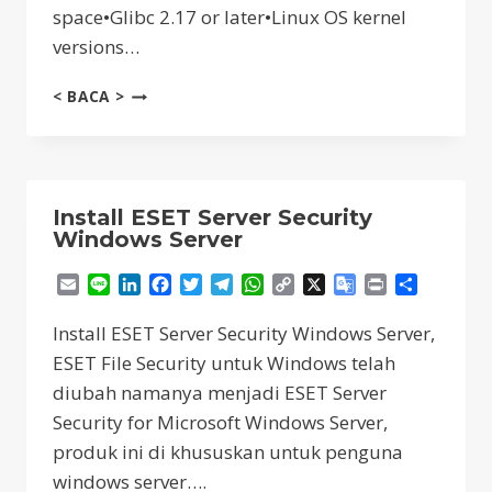
space•Glibc 2.17 or later•Linux OS kernel
versions…
INSTALL
< BACA >
ESET
SERVER
SECURITY
LINUX
SERVER
Install ESET Server Security
Windows Server
Email
Line
LinkedIn
Facebook
Twitter
Telegram
WhatsApp
Copy
X
Google
Print
Share
Link
Translate
Install ESET Server Security Windows Server,
ESET File Security untuk Windows telah
diubah namanya menjadi ESET Server
Security for Microsoft Windows Server,
produk ini di khususkan untuk penguna
windows server….