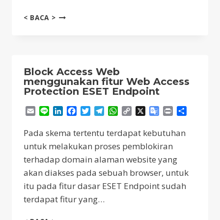
INSTALL
< BACA >
ESET
SERVER
SECURITY
WINDOWS
SERVER
Block Access Web
menggunakan fitur Web Access
Protection ESET Endpoint
Email
Line
LinkedIn
Facebook
Twitter
Telegram
WhatsApp
Copy
X
Google
Print
Share
Link
Translate
Pada skema tertentu terdapat kebutuhan
untuk melakukan proses pemblokiran
terhadap domain alaman website yang
akan diakses pada sebuah browser, untuk
itu pada fitur dasar ESET Endpoint sudah
terdapat fitur yang…
BLOCK