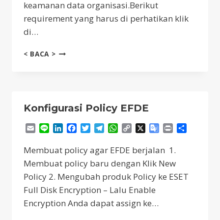
keamanan data organisasi.Berikut
requirement yang harus di perhatikan klik
di…
INSTALL
< BACA >
FULL
DISK
ENCRYPTION
MAC/WINDOWS
Konfigurasi Policy EFDE
Email
Line
LinkedIn
Facebook
Twitter
Telegram
WhatsApp
Copy
X
Google
Print
Share
Link
Translate
Membuat policy agar EFDE berjalan 1.
Membuat policy baru dengan Klik New
Policy 2. Mengubah produk Policy ke ESET
Full Disk Encryption – Lalu Enable
Encryption Anda dapat assign ke…