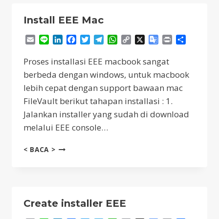
Install EEE Mac
Email
Line
LinkedIn
Facebook
Twitter
Telegram
WhatsApp
Copy
X
Google
Print
Share
Link
Translate
Proses installasi EEE macbook sangat
berbeda dengan windows, untuk macbook
lebih cepat dengan support bawaan mac
FileVault berikut tahapan installasi : 1.
Jalankan installer yang sudah di download
melalui EEE console…
INSTALL
< BACA >
EEE
MAC
Create installer EEE