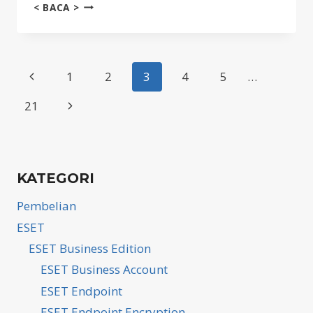
KONFIGURASI
< BACA >
POLICY
EFDE
Page
Previous
1
2
3
4
5
…
Page
navigation
Next
21
Page
KATEGORI
Pembelian
ESET
ESET Business Edition
ESET Business Account
ESET Endpoint
ESET Endpoint Encryption