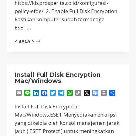
https://kb.prosperita.co.id/konfigurasi-
policy-efde/ 2. Enable Full Disk Encryption
Pastikan komputer sudah termanage
ESET…
SIMPLE
< BACA >
INSTALL
ESET
FULL
DISK
ENCRYPTION
Install Full Disk Encryption
Mac/Windows
Email
Line
LinkedIn
Facebook
Twitter
Telegram
WhatsApp
Copy
X
Google
Print
Share
Link
Translate
Install Full Disk Encryption
Mac/Windows.ESET Menyediakan enkripsi
yang dikelola oleh konsol manajemen jarak
jauh ( ESET Protect ) untuk meningkatkan