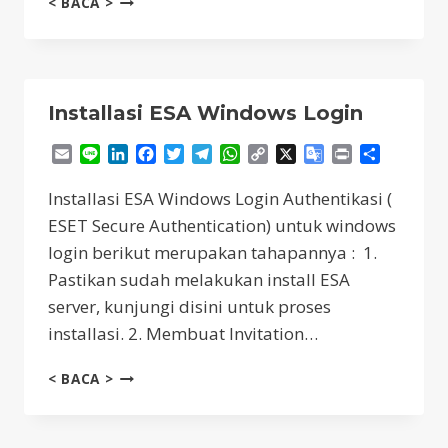
< BACA >
ACCESS
WEB
MENGGUNAKAN
FITUR
WEB
Installasi ESA Windows Login
ACCESS
PROTECTION
Email
Line
LinkedIn
Facebook
Twitter
Telegram
WhatsApp
Copy
X
Google
Print
Share
ESET
Link
Translate
ENDPOINT
Installasi ESA Windows Login Authentikasi (
ESET Secure Authentication) untuk windows
login berikut merupakan tahapannya : 1.
Pastikan sudah melakukan install ESA
server, kunjungi disini untuk proses
installasi. 2. Membuat Invitation…
INSTALLASI
< BACA >
ESA
WINDOWS
LOGIN