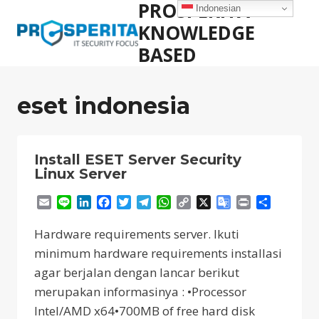
PROSPERITA
Skip
Indonesian
to
KNOWLEDGE
content
BASED
eset indonesia
Install ESET Server Security
Linux Server
Email
Line
LinkedIn
Facebook
Twitter
Telegram
WhatsApp
Copy
X
Google
Print
Share
Link
Translate
Hardware requirements server. Ikuti
minimum hardware requirements installasi
agar berjalan dengan lancar berikut
merupakan informasinya : •Processor
Intel/AMD x64•700MB of free hard disk