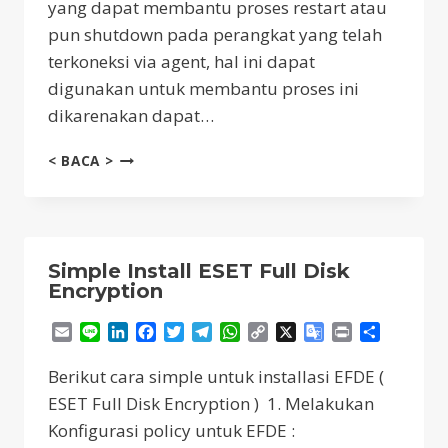
yang dapat membantu proses restart atau
pun shutdown pada perangkat yang telah
terkoneksi via agent, hal ini dapat
digunakan untuk membantu proses ini
dikarenakan dapat…
ESET
< BACA >
PROTECT
TASK
RESTART
Simple Install ESET Full Disk
Encryption
Email
Line
LinkedIn
Facebook
Twitter
Telegram
WhatsApp
Copy
X
Google
Print
Share
Link
Translate
Berikut cara simple untuk installasi EFDE (
ESET Full Disk Encryption ) 1. Melakukan
Konfigurasi policy untuk EFDE :