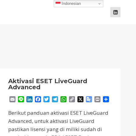
Indonesian
d
Aktivasi ESET LiveGuard
Advanced
Email
Line
LinkedIn
Facebook
Twitter
Telegram
WhatsApp
Copy
X
Google
Print
Share
Link
Translate
Berikut panduan aktivasi ESET LiveGuard
Advanced, untuk aktivasi LiveGuard
pastikan lisensi yang di miliki sudah di