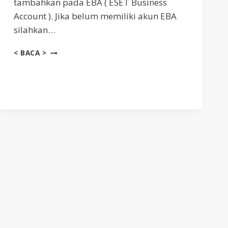
tambahkan pada EBA ( ESET Business
Account ). Jika belum memiliki akun EBA
silahkan…
AKTIVASI
< BACA >
ESET
LIVEGUARD
ADVANCED