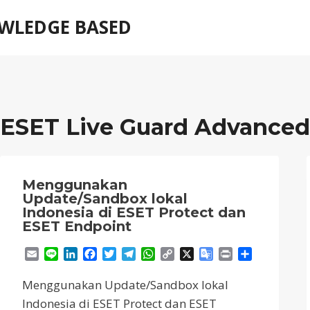
WLEDGE BASED
ESET Live Guard Advance
Menggunakan
Update/Sandbox lokal
Indonesia di ESET Protect dan
ESET Endpoint
Email
Line
LinkedIn
Facebook
Twitter
Telegram
WhatsApp
Copy
X
Google
Print
Share
Link
Translate
Menggunakan Update/Sandbox lokal
Indonesia di ESET Protect dan ESET