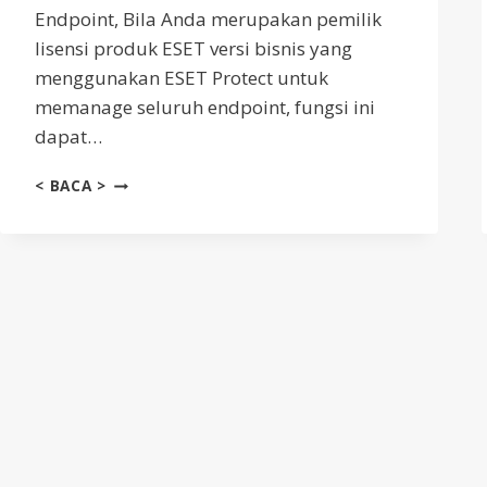
Endpoint, Bila Anda merupakan pemilik
lisensi produk ESET versi bisnis yang
menggunakan ESET Protect untuk
memanage seluruh endpoint, fungsi ini
dapat…
MENGGUNAKAN
< BACA >
UPDATE/SANDBOX
LOKAL
INDONESIA
DI
ESET
PROTECT
DAN
ESET
ENDPOINT