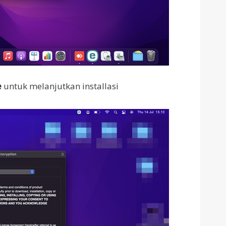
e
untuk melanjutkan installasi