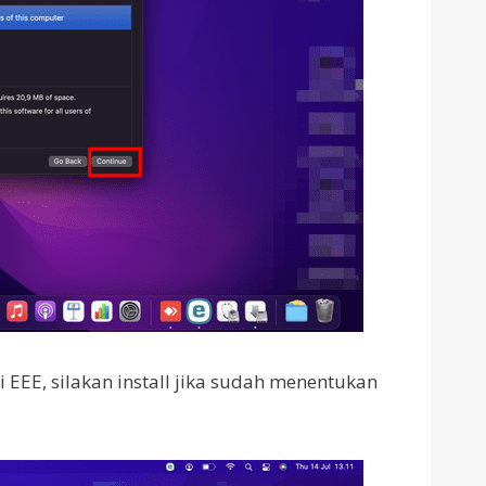
 EEE, silakan install jika sudah menentukan