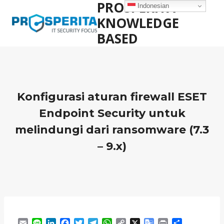
PROSPERITA
Skip
Indonesian
to
KNOWLEDGE
content
BASED
Konfigurasi aturan firewall ESET
Endpoint Security untuk
melindungi dari ransomware (7.3
– 9.x)
E
L
L
F
T
T
W
C
X
G
P
S