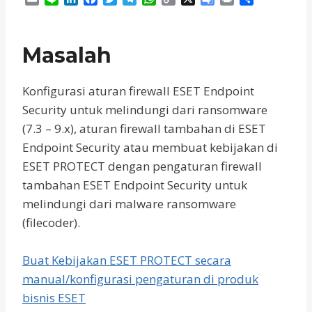
m
i
i
a
w
e
h
o
o
r
h
a
n
n
c
i
l
a
p
o
i
a
i
e
k
e
t
e
t
y
g
n
r
Masalah
l
e
b
t
g
s
L
l
t
e
d
o
e
r
A
i
e
I
o
r
a
p
n
T
Konfigurasi aturan firewall ESET Endpoint
n
k
m
p
k
r
Security untuk melindungi dari ransomware
a
n
(7.3 – 9.x), aturan firewall tambahan di ESET
s
Endpoint Security atau membuat kebijakan di
l
ESET PROTECT dengan pengaturan firewall
a
t
tambahan ESET Endpoint Security untuk
e
melindungi dari malware ransomware
(filecoder).
Buat Kebijakan ESET PROTECT secara
manual/konfigurasi pengaturan di produk
bisnis ESET