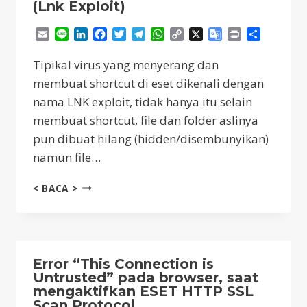
REMOTE
(Lnk Exploit)
ADMINISTRATOR
Email
Line
LinkedIn
Facebook
Twitter
Telegram
WhatsApp
Copy
X
Google
Print
Share
Link
Translate
Tipikal virus yang menyerang dan
membuat shortcut di eset dikenali dengan
nama LNK exploit, tidak hanya itu selain
membuat shortcut, file dan folder aslinya
pun dibuat hilang (hidden/disembunyikan)
namun file…
MENGEMBALIKAN
< BACA >
FILE
YANG
TERHIDDEN
OLEH
VIRUS
Error “This Connection is
SHORTCUT
Untrusted” pada browser, saat
(LNK
mengaktifkan ESET HTTP SSL
EXPLOIT)
Scan Protocol