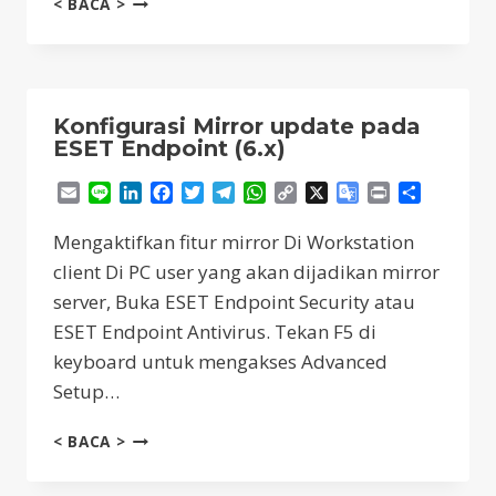
< BACA >
BLOCKING
SPAM
MENGGUNAKAN
RULES
TRANSPORT
Konfigurasi Mirror update pada
PROTECTION
ESET Endpoint (6.x)
PADA
ESET
Email
Line
LinkedIn
Facebook
Twitter
Telegram
WhatsApp
Copy
X
Google
Print
Share
MAIL
Link
Translate
SECURITY
Mengaktifkan fitur mirror Di Workstation
FOR
client Di PC user yang akan dijadikan mirror
EXCHANGE
server, Buka ESET Endpoint Security atau
?
ESET Endpoint Antivirus. Tekan F5 di
keyboard untuk mengakses Advanced
Setup…
KONFIGURASI
< BACA >
MIRROR
UPDATE