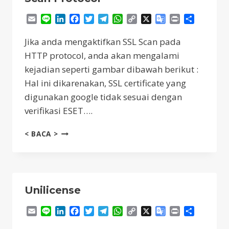
Email
Line
LinkedIn
Facebook
Twitter
Telegram
WhatsApp
Copy
X
Google
Print
Share
Link
Translate
Jika anda mengaktifkan SSL Scan pada
HTTP protocol, anda akan mengalami
kejadian seperti gambar dibawah berikut :
Hal ini dikarenakan, SSL certificate yang
digunakan google tidak sesuai dengan
verifikasi ESET….
ERROR
< BACA >
“THIS
CONNECTION
IS
UNTRUSTED”
PADA
Unilicense
BROWSER,
SAAT
Email
Line
LinkedIn
Facebook
Twitter
Telegram
WhatsApp
Copy
X
Google
Print
Share
MENGAKTIFKAN
Link
Translate
ESET