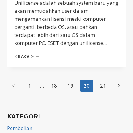
Unilicense adalah sebuah system baru yang
HTTP
akan memudahkan user dalam
SSL
SCAN
mengamankan lisensi meski komputer
PROTOCOL
berganti, berbeda OS, atau bahkan
terdapat lebih dari satu OS dalam
komputer PC. ESET dengan unilicense…
UNILICENSE
< BACA >
Page
Previous
Next
1
…
18
19
20
21
Page
Page
navigation
KATEGORI
Pembelian