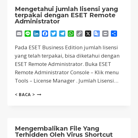
CRYSIS
Mengetahui jumlah lisensi yang
DAN
terpakai dengan ESET Remote
DHARMA
Administrator
Email
Line
LinkedIn
Facebook
Twitter
Telegram
WhatsApp
Copy
X
Google
Print
Share
Link
Translate
Pada ESET Business Edition jumlah lisensi
yang telah terpakai, bisa diketahui dengan
ESET Remote Administrator. Buka ESET
Remote Administrator Console – Klik menu
Tools – License Manager . Jumlah Lisensi…
MENGETAHUI
< BACA >
JUMLAH
LISENSI
YANG
TERPAKAI
DENGAN
Mengembalikan File Yang
ESET
Terhidden Oleh Virus Shortcut