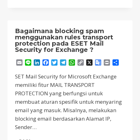
SAYA
TIDAK
MENDAPATKAN
PURCHASE
NOTE
Bagaimana blocking spam
SETELAH
menggunakan rules transport
PROSES
protection pada ESET Mail
AKTIVASI
Security for Exchange ?
SERIAL
NUMBER
Email
Line
LinkedIn
Facebook
Twitter
Telegram
WhatsApp
Copy
X
Google
Print
Share
ESET?
Link
Translate
SET Mail Security for Microsoft Exchange
memiliki fitur MAIL TRANSPORT
PROTECTION yang berfungsi untuk
membuat aturan spesifik untuk menyaring
email yang masuk. Misalnya, melakukan
blocking email berdasarkan Alamat IP,
Sender…
BAGAIMANA