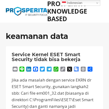
PROSPERITA
Skip
Indonesian
to
KNOWLEDGE
content
BASED
keamanan data
Service Kernel ESET Smart
Security tidak bisa bekerja
Email
Line
LinkedIn
Facebook
Twitter
Telegram
WhatsApp
Copy
X
Google
Print
Share
Link
Translate
Jika ada masalah dengan service EKRN dr
ESET Smart Security, gunakan langkah2
sbb: Cari file em001_32.dat (biasanya di
direktori C:\ProgramFiles\ESET\Eset Smart
Security) dan ganti namanya jadi