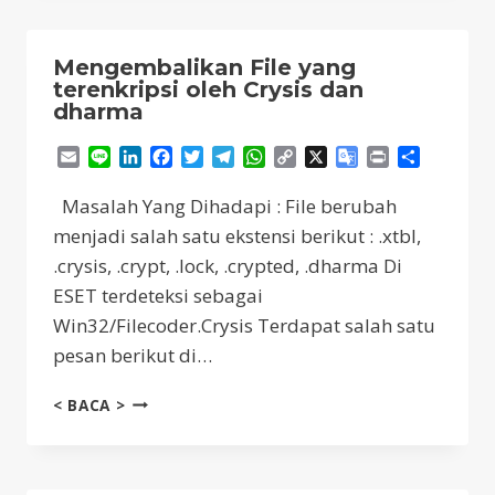
PADA
ESET
ENDPOINT
Mengembalikan File yang
(6.X)
terenkripsi oleh Crysis dan
dharma
Email
Line
LinkedIn
Facebook
Twitter
Telegram
WhatsApp
Copy
X
Google
Print
Share
Link
Translate
Masalah Yang Dihadapi : File berubah
menjadi salah satu ekstensi berikut : .xtbl,
.crysis, .crypt, .lock, .crypted, .dharma Di
ESET terdeteksi sebagai
Win32/Filecoder.Crysis Terdapat salah satu
pesan berikut di…
MENGEMBALIKAN
< BACA >
FILE
YANG
TERENKRIPSI
OLEH