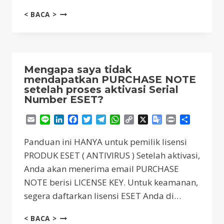
BAGAIMANA
< BACA >
CARA
MEMBUKA
SUATU
PORT
DI
Mengapa saya tidak
ESET
mendapatkan PURCHASE NOTE
SMART
setelah proses aktivasi Serial
SECURITY
Number ESET?
PREMIUM
/
Email
Line
LinkedIn
Facebook
Twitter
Telegram
WhatsApp
Copy
X
Google
Print
Share
INTERNET
Link
Translate
SECURITY?
Panduan ini HANYA untuk pemilik lisensi
PRODUK ESET ( ANTIVIRUS ) Setelah aktivasi,
Anda akan menerima email PURCHASE
NOTE berisi LICENSE KEY. Untuk keamanan,
segera daftarkan lisensi ESET Anda di…
MENGAPA
< BACA >