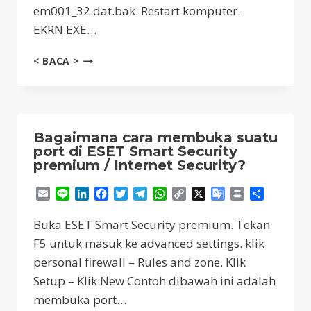
em001_32.dat.bak. Restart komputer.
EKRN.EXE…
SERVICE
< BACA >
KERNEL
ESET
SMART
SECURITY
TIDAK
Bagaimana cara membuka suatu
BISA
port di ESET Smart Security
BEKERJA
premium / Internet Security?
Email
Line
LinkedIn
Facebook
Twitter
Telegram
WhatsApp
Copy
X
Google
Print
Share
Link
Translate
Buka ESET Smart Security premium. Tekan
F5 untuk masuk ke advanced settings. klik
personal firewall – Rules and zone. Klik
Setup – Klik New Contoh dibawah ini adalah
membuka port…