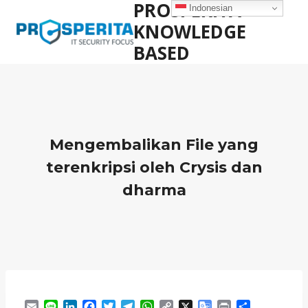
PROSPERITA
Skip
Indonesian
to
KNOWLEDGE
content
BASED
Mengembalikan File yang
terenkripsi oleh Crysis dan
dharma
E
L
L
F
T
T
W
C
X
G
P
S