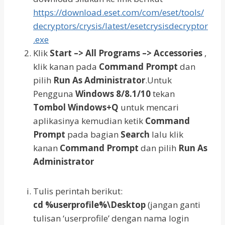
https://download.eset.com/com/eset/tools/
decryptors/crysis/latest/esetcrysisdecryptor
.exe
Klik
Start –> All Programs –> Accessories
,
klik kanan pada
Command Prompt
dan
pilih
Run As Administrator
.Untuk
Pengguna
Windows 8/8.1/10
tekan
Tombol Windows+Q
untuk mencari
aplikasinya kemudian ketik
Command
Prompt
pada bagian
Search
lalu klik
kanan
Command Prompt
dan pilih
Run As
Administrator
Tulis perintah berikut:
cd
%userprofile%\Desktop
(jangan ganti
tulisan ‘userprofile’ dengan nama login