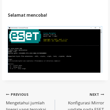
Selamat mencoba!
Post
PREVIOUS
NEXT
Mengetahui jumlah
Konfigurasi Mirror
navigation
lisensi yang terpakai
update pada ESET