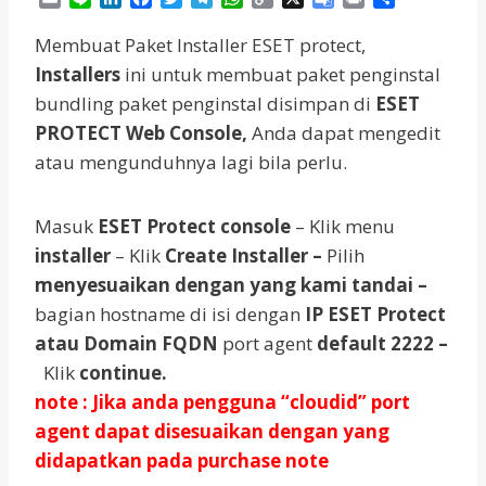
m
i
i
a
w
e
h
o
o
r
h
a
n
n
c
i
l
a
p
o
i
a
Membuat Paket Installer ESET protect,
i
e
k
e
t
e
t
y
g
n
r
Installers
ini untuk membuat paket penginstal
l
e
b
t
g
s
L
l
t
e
bundling paket penginstal disimpan di
ESET
d
o
e
r
A
i
e
I
o
r
a
p
n
T
PROTECT Web Console,
Anda dapat mengedit
n
k
m
p
k
r
atau mengunduhnya lagi bila perlu.
a
n
s
Masuk
ESET Protect console
– Klik menu
l
installer
– Klik
Create Installer –
Pilih
a
t
menyesuaikan dengan yang kami tandai –
e
bagian hostname di isi dengan
IP ESET Protect
atau Domain FQDN
port agent
default 2222 –
Klik
continue.
note : Jika anda pengguna “cloudid” port
agent dapat disesuaikan dengan yang
didapatkan pada purchase note