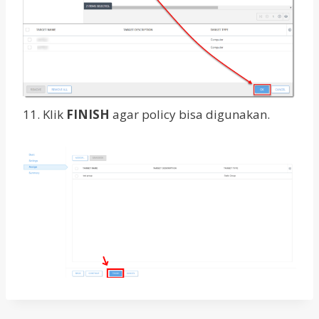
11. Klik
FINISH
agar policy bisa digunakan.