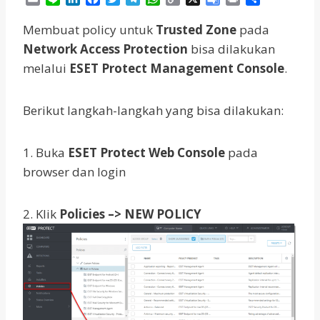
m
i
i
a
w
e
h
o
o
r
h
a
n
n
c
i
l
a
p
o
i
a
Membuat policy untuk
Trusted Zone
pada
i
e
k
e
t
e
t
y
g
n
r
Network Access Protection
bisa dilakukan
l
e
b
t
g
s
L
l
t
e
melalui
ESET Protect Management Console
.
d
o
e
r
A
i
e
I
o
r
a
p
n
T
n
k
m
p
k
r
Berikut langkah-langkah yang bisa dilakukan:
a
n
s
1. Buka
ESET Protect Web Console
pada
l
a
browser dan login
t
e
2. Klik
Policies
–>
NEW POLICY