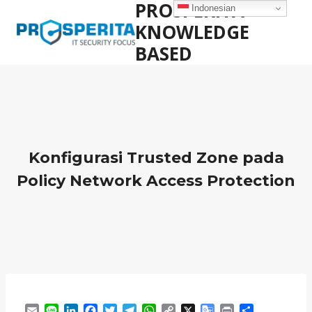
PROSPERITA
Skip
Indonesian
to
KNOWLEDGE
content
BASED
Konfigurasi Trusted Zone pada
Policy Network Access Protection
E
L
L
F
T
T
W
C
X
G
P
S