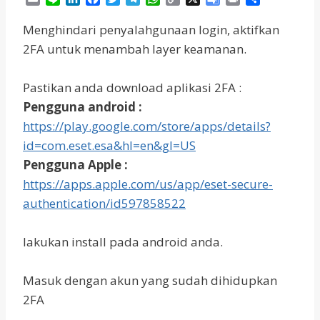
m
i
i
a
w
e
h
o
o
r
h
a
n
n
c
i
l
a
p
o
i
a
Menghindari penyalahgunaan login, aktifkan
i
e
k
e
t
e
t
y
g
n
r
2FA untuk menambah layer keamanan.
l
e
b
t
g
s
L
l
t
e
d
o
e
r
A
i
e
I
o
r
a
p
n
T
Pastikan anda download aplikasi 2FA :
n
k
m
p
k
r
Pengguna android :
a
https://play.google.com/store/apps/details?
n
s
id=com.eset.esa&hl=en&gl=US
l
Pengguna Apple :
a
https://apps.apple.com/us/app/eset-secure-
t
e
authentication/id597858522
lakukan install pada android anda.
Masuk dengan akun yang sudah dihidupkan
2FA