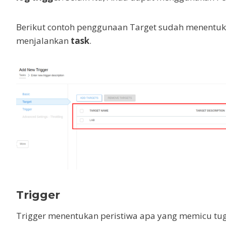
a
n
s
Berikut contoh penggunaan Target sudah menentu
l
menjalankan
task
.
a
t
e
Trigger
Trigger menentukan peristiwa apa yang memicu tug