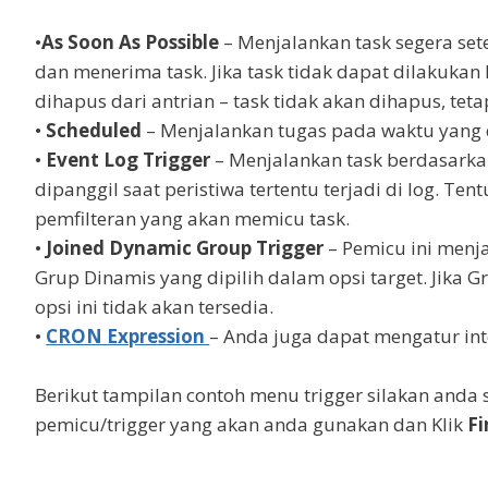
•
As Soon As Possible
– Menjalankan task segera set
dan menerima task. Jika task tidak dapat dilakukan
dihapus dari antrian – task tidak akan dihapus, teta
•
Scheduled
– Menjalankan tugas pada waktu yang d
•
Event Log Trigger
– Menjalankan task berdasarkan
dipanggil saat peristiwa tertentu terjadi di log. Tent
pemfilteran yang akan memicu task.
•
Joined Dynamic Group Trigger
– Pemicu ini menj
Grup Dinamis yang dipilih dalam opsi target. Jika Gru
opsi ini tidak akan tersedia.
•
CRON Expression
– Anda juga dapat mengatur in
Berikut tampilan contoh menu trigger silakan anda
pemicu/trigger yang akan anda gunakan dan Klik
Fi