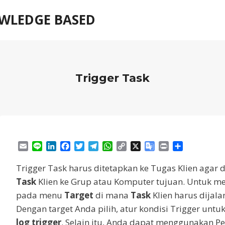
WLEDGE BASED
Trigger Task
E
L
L
F
T
T
W
C
X
G
P
S
m
i
i
a
w
e
h
o
o
r
h
a
n
n
c
i
l
a
p
o
i
a
Trigger Task harus ditetapkan ke Tugas Klien agar d
i
e
k
e
t
e
t
y
g
n
r
Task
Klien ke Grup atau Komputer tujuan.
Untuk me
l
e
b
t
g
s
L
l
t
e
pada menu
Target
di mana
Task
Klien harus dijala
d
o
e
r
A
i
e
I
o
r
a
p
n
T
Dengan target Anda pilih, atur kondisi Trigger unt
n
k
m
p
k
r
log trigger
.
Selain itu, Anda dapat menggunakan Pen