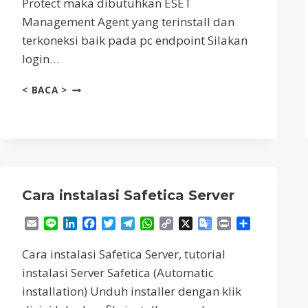
Protect maka dibutuhkan ESET
Management Agent yang terinstall dan
terkoneksi baik pada pc endpoint Silakan
login…
DEPLOYMENT
< BACA >
SAFETICA
AGENT
DAN
SAFETICA
ENDPOINT
Cara instalasi Safetica Server
Email
Line
LinkedIn
Facebook
Twitter
Telegram
WhatsApp
Copy
X
Google
Print
Share
Link
Translate
Cara instalasi Safetica Server, tutorial
instalasi Server Safetica (Automatic
installation) Unduh installer dengan klik