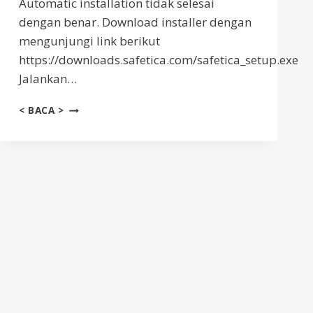
Automatic installation tidak selesai
dengan benar. Download installer dengan
mengunjungi link berikut
https://downloads.safetica.com/safetica_setup.exe
Jalankan…
CARA
< BACA >
INSTALASI
SAFETICA
SERVER
(MANUAL)