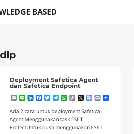
WLEDGE BASED
dlp
Deployment Safetica Agent
dan Safetica Endpoint
Email
Line
LinkedIn
Facebook
Twitter
Telegram
WhatsApp
Copy
X
Google
Print
Share
Link
Translate
Ada 2 cara untuk deployment Safetica
Agent Menggunakan task ESET
ProtectUntuk push menggunakan ESET