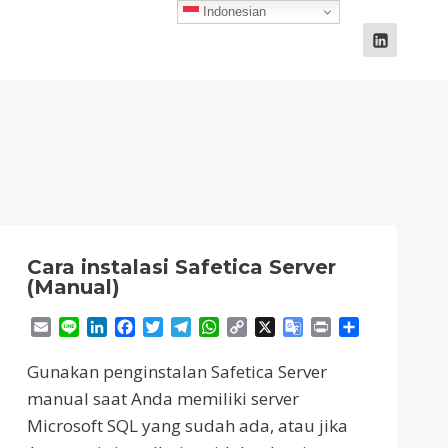
Indonesian
Cara instalasi Safetica Server
(Manual)
Email
Line
LinkedIn
Facebook
Twitter
Telegram
WhatsApp
Copy
X
Google
Print
Share
Link
Translate
Gunakan penginstalan Safetica Server
manual saat Anda memiliki server
Microsoft SQL yang sudah ada, atau jika