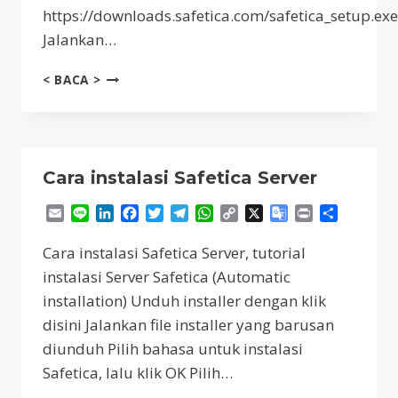
https://downloads.safetica.com/safetica_setup.exe
Jalankan…
CARA
< BACA >
INSTALASI
SAFETICA
SERVER
(MANUAL)
Cara instalasi Safetica Server
Email
Line
LinkedIn
Facebook
Twitter
Telegram
WhatsApp
Copy
X
Google
Print
Share
Link
Translate
Cara instalasi Safetica Server, tutorial
instalasi Server Safetica (Automatic
installation) Unduh installer dengan klik
disini Jalankan file installer yang barusan
diunduh Pilih bahasa untuk instalasi
Safetica, lalu klik OK Pilih…