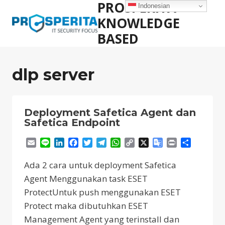
PROSPERITA
Skip
Indonesian
to
KNOWLEDGE
content
BASED
dlp server
Deployment Safetica Agent dan
Safetica Endpoint
Email
Line
LinkedIn
Facebook
Twitter
Telegram
WhatsApp
Copy
X
Google
Print
Share
Link
Translate
Ada 2 cara untuk deployment Safetica
Agent Menggunakan task ESET
ProtectUntuk push menggunakan ESET
Protect maka dibutuhkan ESET
Management Agent yang terinstall dan