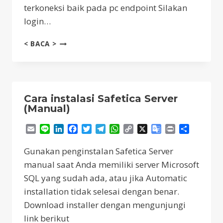
terkoneksi baik pada pc endpoint Silakan
login…
DEPLOYMENT
< BACA >
SAFETICA
AGENT
DAN
SAFETICA
ENDPOINT
Cara instalasi Safetica Server
(Manual)
Email
Line
LinkedIn
Facebook
Twitter
Telegram
WhatsApp
Copy
X
Google
Print
Share
Link
Translate
Gunakan penginstalan Safetica Server
manual saat Anda memiliki server Microsoft
SQL yang sudah ada, atau jika Automatic
installation tidak selesai dengan benar.
Download installer dengan mengunjungi
link berikut