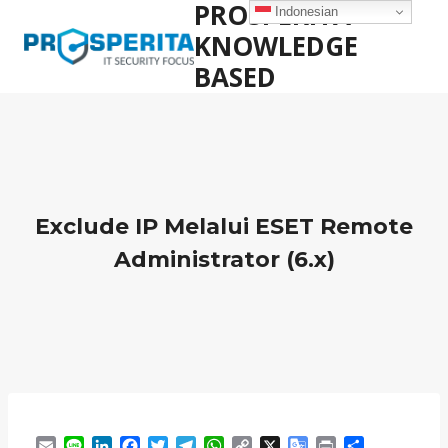
PROSPERITA
Skip
Indonesian
to
KNOWLEDGE
content
BASED
Exclude IP Melalui ESET Remote
Administrator (6.x)
E
L
L
F
T
T
W
C
X
G
P
S