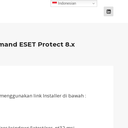
Indonesian
and ESET Protect 8.x
nggunakan link Installer di bawah :
ees/windows/latest/ees_nt32.msi