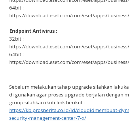
a
n
64bit :
s
https://download.eset.com/com/eset/apps/business/
l
a
t
Endpoint Antivirus :
e
32bit :
https://download.eset.com/com/eset/apps/business
64bit :
https://download.eset.com/com/eset/apps/business
Sebelum melakukan tahap upgrade silahkan lakukan
di gunakan agar proses upgrade berjalan dengan
group silahkan ikuti link berikut :
https://kb.prosperita.co.id/id/cloudidmembuat-dy
security-management-center-7-x/