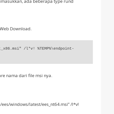
imasukkan, ada beberapa type rund
a Web Download.
t_x86.msi" /l*v! %TEMP%\endpoint-
e nama dari file msi nya.
ees/windows/latest/ees_nt64.msi” /l*v!