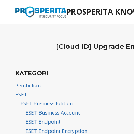
Skip
PROSPERITA KNO
to
content
[Cloud ID] Upgrade 
KATEGORI
Pembelian
ESET
ESET Business Edition
ESET Business Account
ESET Endpoint
ESET Endpoint Encryption