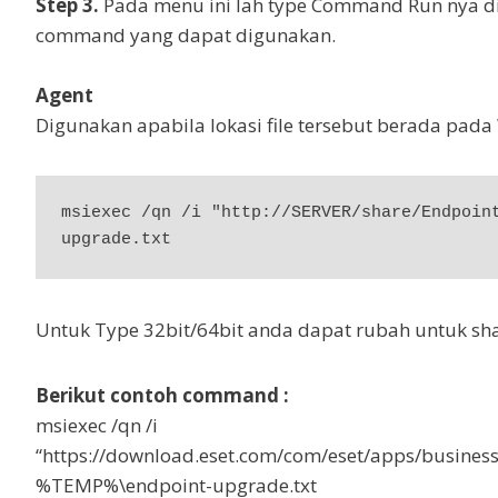
Step 3.
Pada menu ini lah type Command Run nya d
command yang dapat digunakan.
Agent
Digunakan apabila lokasi file tersebut berada pad
msiexec /qn /i "http://SERVER/share/Endpoin
upgrade.txt
Untuk Type 32bit/64bit anda dapat rubah untuk shar
Berikut contoh command :
msiexec /qn /i
“https://download.eset.com/com/eset/apps/business/
%TEMP%\endpoint-upgrade.txt